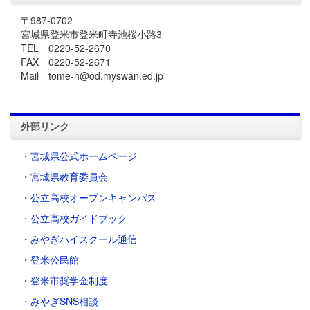
〒987-0702
宮城県登米市登米町寺池桜小路3
TEL 0220-52-2670
FAX 0220-52-2671
Mail tome-h@od.myswan.ed.jp
外部リンク
・
宮城県公式ホームページ
・
宮城県教育委員会
・
公立高校オープンキャンパス
・
公立高校ガイドブック
・
みやぎハイスクール通信
・
登米公民館
・
登米市奨学金制度
・
みやぎSNS相談