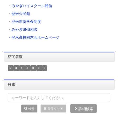
・
みやぎハイスクール通信
・
登米公民館
・
登米市奨学金制度
・
みやぎSNS相談
・登米高校同窓会ホームページ
訪問者数
5
3
4
8
0
9
0
検索
詳細検索
検索
条件クリア