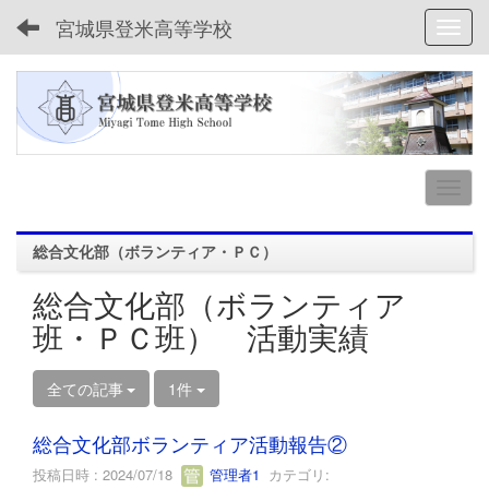
宮城県登米高等学校
Toggl
総合文化部（ボランティア・ＰＣ）
総合文化部（ボランティア
班・ＰＣ班） 活動実績
全ての記事
1件
総合文化部ボランティア活動報告②
投稿日時 : 2024/07/18
管理者1
カテゴリ: