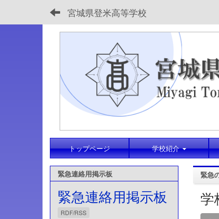
宮城県登米高等学校
トップページ
学校紹介
緊急連絡用掲示板
緊急
緊急連絡用掲示板
学
RDF/RSS