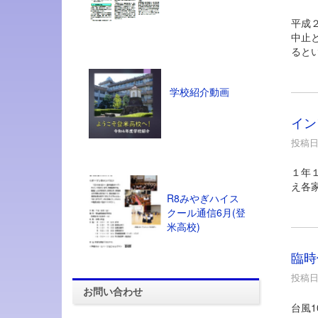
平成
中止
ると
学校紹介動画
イン
投稿日時
１年
え各
R8みやぎハイス
クール通信6月(登
米高校)
臨時
投稿日時
お問い合わせ
台風