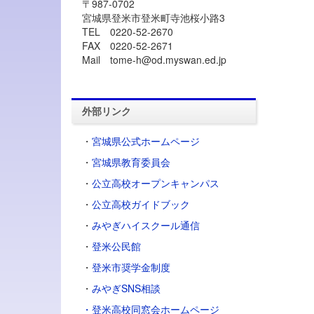
〒987-0702
宮城県登米市登米町寺池桜小路3
TEL 0220-52-2670
FAX 0220-52-2671
Mail tome-h@od.myswan.ed.jp
外部リンク
・
宮城県公式ホームページ
・
宮城県教育委員会
・
公立高校オープンキャンパス
・
公立高校ガイドブック
・
みやぎハイスクール通信
・
登米公民館
・
登米市奨学金制度
・
みやぎSNS相談
・登米高校同窓会ホームページ