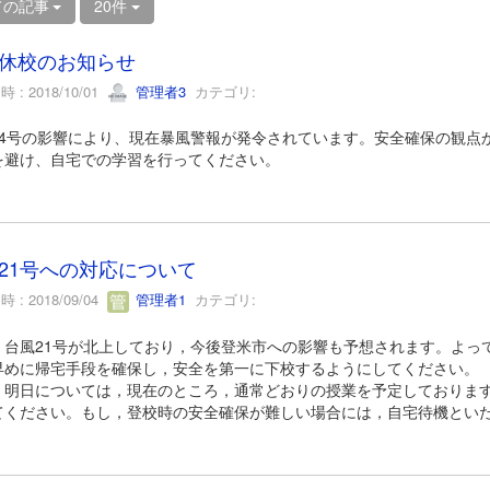
ての記事
20件
休校のお知らせ
 : 2018/10/01
管理者3
カテゴリ:
24号の影響により、現在暴風警報が発令されています。安全確保の観点
を避け、自宅での学習を行ってください。
21号への対応について
 : 2018/09/04
管理者1
カテゴリ:
，台風21号が北上しており，今後登米市への影響も予想されます。よっ
早めに帰宅手段を確保し，安全を第一に下校するようにしてください。
，明日については，現在のところ，通常どおりの授業を予定しておりま
てください。もし，登校時の安全確保が難しい場合には，自宅待機とい