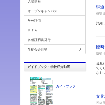
入試情報
弾道
オープンキャンパス
投稿日時
学校評価
詳細
ＰＴＡ
各種証明書発行
臨時
生徒会会則等
投稿日時
台風
ガイドブック・学校紹介動画
てく
なお
ガイドブック
文化
投稿日時