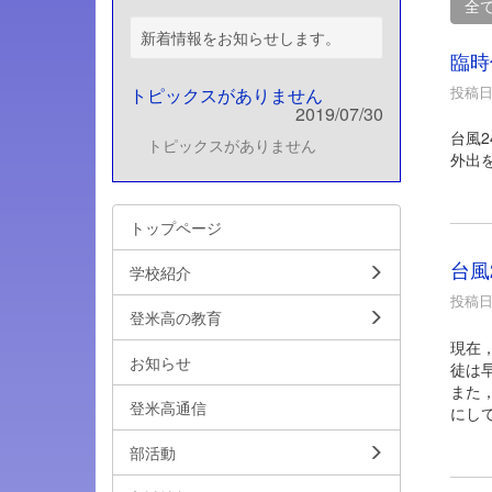
全
新着情報をお知らせします。
臨時
投稿日時
トピックスがありません
2019/07/30
台風
トピックスがありません
外出
トップページ
台風
学校紹介
投稿日時
登米高の教育
現在
お知らせ
徒は
また
登米高通信
にし
部活動