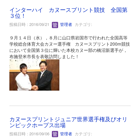
インターハイ カヌースプリント競技 全国第
３位！
投稿日時 : 2016/09/21
管理者
カテゴリ:
９月１４日（水），８月に山口県岩国市で行われた全国高等
学校総合体育大会カヌー選手権 カヌースプリント200m競技
において全国第３位に輝いた本校カヌー部の橋沼新選手が，
布施登米市長を表敬訪問しました！
カヌースプリントジュニア世界選手権及びオリ
ンピックホープス出場
投稿日時 : 2016/09/06
管理者
カテゴリ: