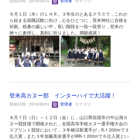
投稿日時 : 2016/09/03
管理者
カテゴリ:
９月１日（木）のＬＨＲ。３年生のとあるクラスで，これか
ら始まる就職試験に向け，心をひとつに，登米神社に合格を
祈願。残暑の厳しい中，長い階段を一段一段登り，登米の
神々に参拝し，真剣に祈りました。満願成就！
登米高カヌー部 インターハイで大活躍！
投稿日時 : 2016/09/01
管理者
カテゴリ:
８月７日（日）～１２日（金）に，山口県岩国市の中山湖カ
ヌー競技場で開催された，全国高等学校カヌー選手権大会の
スプリント競技において，３年橋沼新選手が，K-1 200mで３
位入賞，また３年加藤美奈選手がWK-1 200mで６位入賞とい