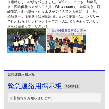
う素晴らしい成績を残しました。WK-2 200mでも，加藤美
奈・西崎優花ペアが６位入賞，WK-4 200mで，加藤美奈・西
崎優花・山内彩未・佐々木栞が７位入賞と大健闘しました。
橋沼選手，加藤選手は国体出場，また加藤選手はハンガリー
で行われるオリンピックホープスへの出場も決まっており，
さらに頑張ってください！
緊急連絡用掲示板
緊急連絡用掲示板
RDF/RSS
新着情報をお知らせします。