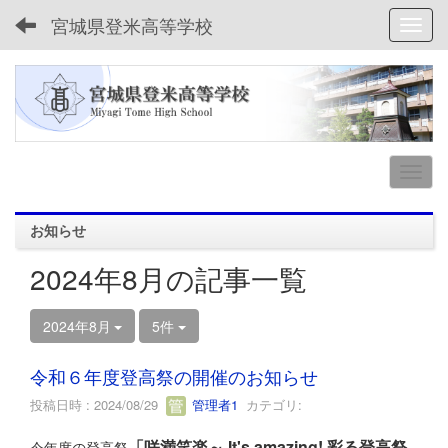
宮城県登米高等学校
Toggl
お知らせ
2024年8月の記事一覧
2024年8月
5件
令和６年度登高祭の開催のお知らせ
投稿日時 : 2024/08/29
管理者1
カテゴリ:
「咲満笑楽～ It's amazing! 彩る登高祭
今年度の登高祭