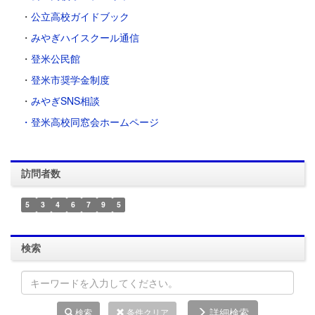
・
公立高校ガイドブック
・
みやぎハイスクール通信
・
登米公民館
・
登米市奨学金制度
・
みやぎSNS相談
・登米高校同窓会ホームページ
訪問者数
5
3
4
6
7
9
5
検索
詳細検索
検索
条件クリア