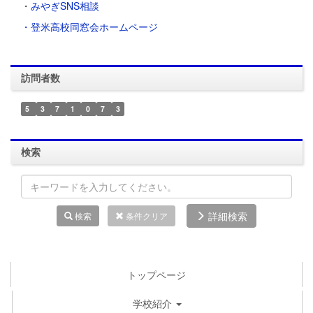
・
みやぎSNS相談
・登米高校同窓会ホームページ
訪問者数
5
3
7
1
0
7
3
検索
詳細検索
検索
条件クリア
トップページ
学校紹介