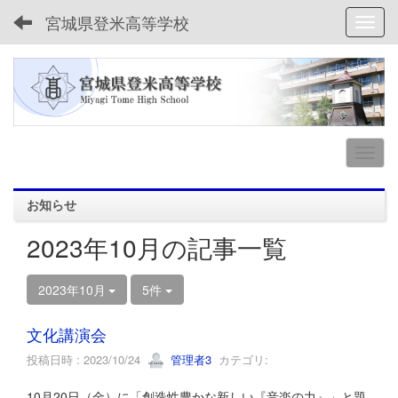
宮城県登米高等学校
Toggl
お知らせ
2023年10月の記事一覧
2023年10月
5件
文化講演会
投稿日時 : 2023/10/24
管理者3
カテゴリ:
10月20日（金）に「創造性豊かな新しい『音楽の力』」と題