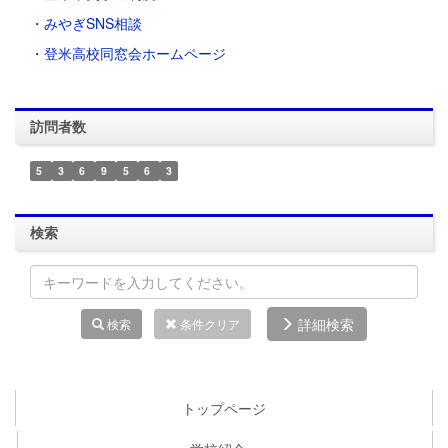
・
みやぎSNS相談
・登米高校同窓会ホームページ
訪問者数
5
3
6
9
5
6
3
検索
詳細検索
検索
条件クリア
トップページ