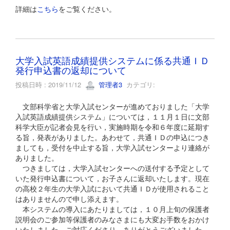
詳細は
こちら
をご覧ください。
大学入試英語成績提供システムに係る共通ＩＤ
発行申込書の返却について
投稿日時 : 2019/11/12
管理者3
カテゴリ:
文部科学省と大学入試センターが進めておりました「大学
入試英語成績提供システム」については，１１月１日に文部
科学大臣が記者会見を行い，実施時期を令和６年度に延期す
る旨，発表がありました。あわせて，共通ＩＤの申込につき
ましても，受付を中止する旨，大学入試センターより連絡が
ありました。
つきましては，大学入試センターへの送付する予定として
いた発行申込書について，お子さんに返却いたします。現在
の高校２年生の大学入試において共通ＩＤが使用されること
はありませんので申し添えます。
本システムの導入にあたりましては，１０月上旬の保護者
説明会のご参加等保護者のみなさまにも大変お手数をおかけ
いたしました。ご対応くださり，ありがとうございました。