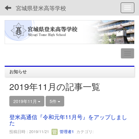
宮城県登米高等学校
Toggl
お知らせ
2019年11月の記事一覧
2019年11月
5件
登米高通信『令和元年11月号』をアップしまし
た
投稿日時 : 2019/11/21
管理者1
カテゴリ: