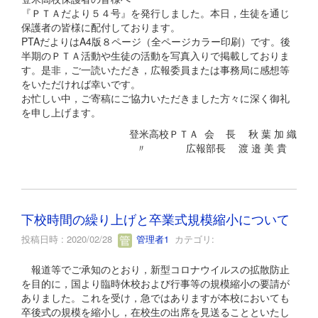
『ＰＴＡだより５４号』を発行しました。本日，生徒を通じ
保護者の皆様に配付しております。
PTAだよりはA4版８ページ（全ページカラー印刷）です。後
半期のＰＴＡ活動や生徒の活動を写真入りで掲載しておりま
す。是非，ご一読いただき，広報委員または事務局に感想等
をいただければ幸いです。
お忙しい中，ご寄稿にご協力いただきました方々に深く御礼
を申し上げます。
登米高校ＰＴＡ 会 長 秋 葉 加 織
〃 広報部長 渡 邉 美 貴
下校時間の繰り上げと卒業式規模縮小について
投稿日時 : 2020/02/28
管理者1
カテゴリ:
報道等でご承知のとおり，新型コロナウイルスの拡散防止
を目的に，国より臨時休校および行事等の規模縮小の要請が
ありました。これを受け，急ではありますが本校においても
卒後式の規模を縮小し，在校生の出席を見送ることといたし