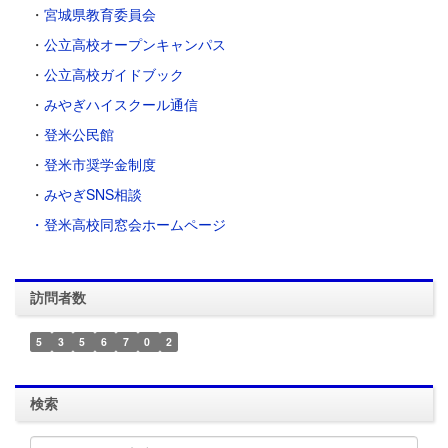
・
宮城県教育委員会
・
公立高校オープンキャンパス
・
公立高校ガイドブック
・
みやぎハイスクール通信
・
登米公民館
・
登米市奨学金制度
・
みやぎSNS相談
・登米高校同窓会ホームページ
訪問者数
5
3
5
6
7
0
2
検索