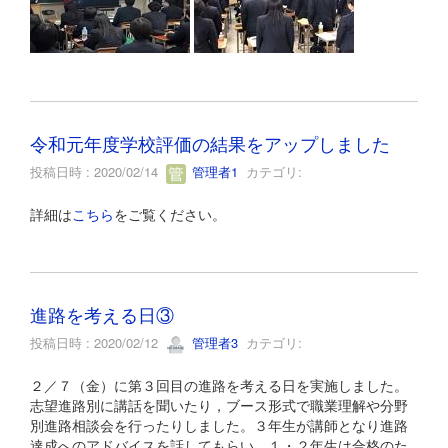
令和元年度学校評価の結果をアップしました
投稿日時 : 2020/02/14
管理者1
カテゴリ:
詳細は
こちら
をご覧ください。
進路を考える日③
投稿日時 : 2020/02/12
管理者3
カテゴリ:
２／７（金）に第３回目の進路を考える日を実施しました。
志望進路別に講話を聞いたり，ブース形式で職業理解や分野
別進路相談会を行ったりしました。３年生が講師となり進路
達成へのアドバイスを話してもらい，１・２年生は合格のた