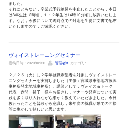
ました。
それにともない，卒業式予行練習を中止したことから，本日
は3年生は12時頃，１・２年生は14時10分頃に放課いたしま
す。なお，今後について現時点での対応を生徒に文書で配布
いたしますので，ご確認ください。
ヴォイストレーニングセミナー
投稿日時 : 2020/02/26
管理者3
カテゴリ:
２／２５（火）に２学年就職希望者を対象にヴォイストレー
ニングセミナーを実施しました（主催：宮城県東部地方振興
事務所登米地域事務所）。講師として，ヴォイス＆トーク
代表 赤間 裕子 様をお招きし，マナーや発声について実
践を多く取り入れながら細かく教えていただきました。今日
教わったことを普段から意識し，来年度の就職活動での面接
等に生かして欲しいと思います。