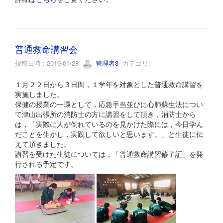
普通救命講習会
投稿日時 : 2019/01/28
管理者3
カテゴリ:
１月２２日から３日間，１学年を対象とした普通救命講習を
実施しました。
保健の授業の一環として，応急手当並びに心肺蘇生法につい
て津山出張所の消防士の方に講習をして頂き，消防士から
は，「実際に人が倒れているのを見かけた際には，今日学ん
だことを生かし，実践して欲しいと思います。」と生徒に伝
えて頂きました。
講習を受けた生徒については，「普通救命講習修了証」を発
行される予定です。