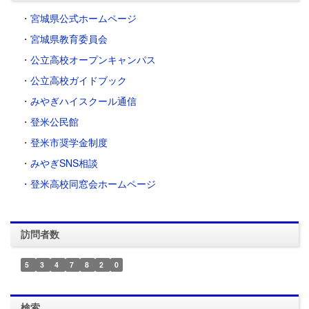
・
宮城県公式ホームページ
・
宮城県教育委員会
・
公立高校オープンキャンパス
・
公立高校ガイドブック
・
みやぎハイスクール通信
・
登米公民館
・
登米市奨学金制度
・
みやぎSNS相談
・登米高校同窓会ホームページ
訪問者数
5
3
4
7
8
2
0
検索