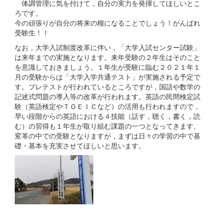
体調管理に気を付けて，自分の実力を発揮してほしいとこ
ろです。
今の頑張りが自分の将来の糧になることでしょう！がんばれ
受験生！！
なお，大学入試制度改革に伴い，「大学入試センター試験」
は来年までの実施となります。来年受験の２年生はそのこと
を意識しておきましょう。１年生が受験に臨む２０２１年１
月の受験からは「大学入学共通テスト」が実施される予定で
す。プレテストが行われているところですが，国語や数学の
記述式問題の導入等の改革が行われます。英語の民間検定試
験（英語検定やＴＯＥＩＣなど）の活用も行われますので，
早い段階からの英語における４技能（話す，聴く，書く，読
む）の習得も１年生が取り組む課題の一つとなってきます。
変革の中での受験となりますが，まずは日々の学習の中で基
礎・基本を充実させてほしいと思います。