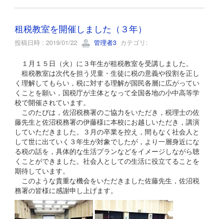
租税教室を開催しました（３年）
投稿日時 : 2019/01/22
管理者3
カテゴリ:
１月１５日（火）に３年生が租税教室を受講しました。
租税教室は次代を担う児童・生徒に税の意義や役割を正し
く理解してもらい，税に対する理解が国民各層に広がってい
くことを願い，国税庁が主体となって全国各地の小中高等学
校で開催されています。
このたびは，佐沼税務署のご協力をいただき，税理士の佐
藤先生と佐沼税務署の伊藤様に本校にお越しいただき，講演
していただきました。３月の卒業を控え，間もなく社会人と
して世に出ていく３年生が対象でしたが，より一層身近にな
る税の話を，具体的な生活プランなどをイメージしながら聴
くことができました。社会人としての生活に役立てることを
期待しています。
このような貴重な機会をいただきました佐藤先生，佐沼税
務署の皆様に感謝申し上げます。