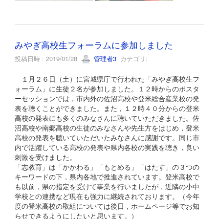
みやぎ高校生フォーラムに参加しました
投稿日時 : 2019/01/28
管理者3
カテゴリ:
１月２６日（土）に宮城県庁で行われた「みやぎ高校生フ
ォーラム」に生徒２名が参加しました。１２時からのポスタ
ーセッションでは，市内外の佐沼高校や登米総合産業校の発
表を聴くことができました。また，１２時４０分からの登米
高校の発表にも多くのみなさんに聴いていただきました。佐
沼高校や南郷高校の生徒のみなさんや先生方をはじめ，登米
高校の発表を聴いていただいたみなさんに感謝です。同じ市
内で活躍している高校の発表や県内各校の実践を聴き，良い
刺激を受けました。
「志教育」は「かかわる」「もとめる」「はたす」の３つの
キーワードの下，県内各地で推進されています。登米高校で
も以前，県の指定を受けて事業を行いましたが，近隣の小中
学校との連携など現在も強力に継続されております。（今年
度の登米高校の取組については後日，ホームページ等でお知
らせできるようにしたいと思います。）