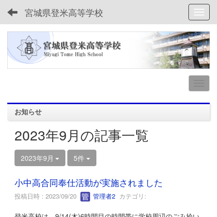
宮城県登米高等学校
Toggl
お知らせ
2023年9月の記事一覧
2023年9月
5件
小中高合同奉仕活動が実施されました
投稿日時 : 2023/09/20
管理者2
カテゴリ:
登米高校は、9/14(木)6時間目の時間帯に学校周辺のごみ拾い