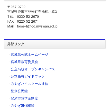
〒987-0702
宮城県登米市登米町寺池桜小路3
TEL 0220-52-2670
FAX 0220-52-2671
Mail tome-h@od.myswan.ed.jp
外部リンク
・
宮城県公式ホームページ
・
宮城県教育委員会
・
公立高校オープンキャンパス
・
公立高校ガイドブック
・
みやぎハイスクール通信
・
登米公民館
・
登米市奨学金制度
・
みやぎSNS相談