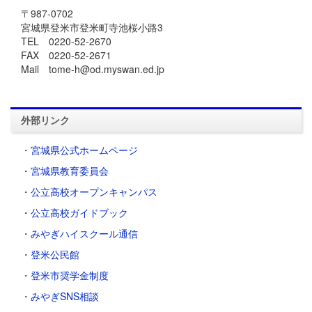
〒987-0702
宮城県登米市登米町寺池桜小路3
TEL 0220-52-2670
FAX 0220-52-2671
Mail tome-h@od.myswan.ed.jp
外部リンク
・
宮城県公式ホームページ
・
宮城県教育委員会
・
公立高校オープンキャンパス
・
公立高校ガイドブック
・
みやぎハイスクール通信
・
登米公民館
・
登米市奨学金制度
・
みやぎSNS相談