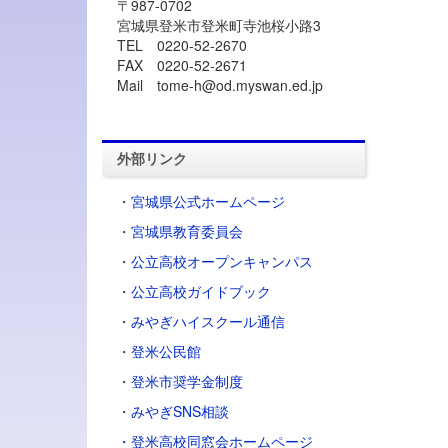
〒987-0702
宮城県登米市登米町寺池桜小路3
TEL 0220-52-2670
FAX 0220-52-2671
Mail tome-h@od.myswan.ed.jp
外部リンク
・
宮城県公式ホームページ
・
宮城県教育委員会
・
公立高校オープンキャンパス
・
公立高校ガイドブック
・
みやぎハイスクール通信
・
登米公民館
・
登米市奨学金制度
・
みやぎSNS相談
・登米高校同窓会ホームページ