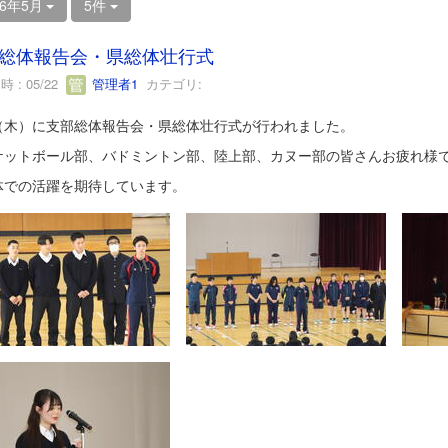
26年5月
5件
総体報告会・県総体壮行式
 : 05/22
管理者1
カテゴリ:
14（木）に支部総体報告会・県総体壮行式が行われました。
ケットボール部、バドミントン部、陸上部、カヌー部の皆さんお疲れ様
体での活躍を期待しています。