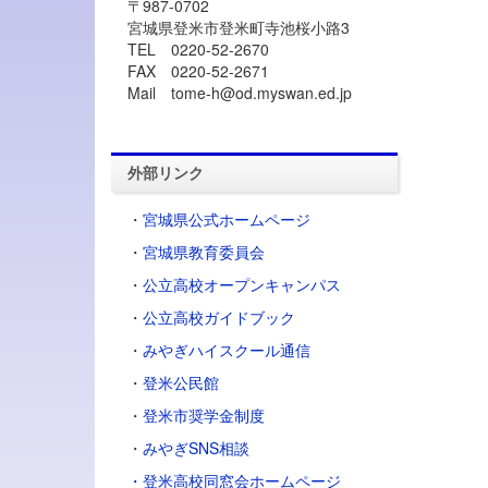
〒987-0702
宮城県登米市登米町寺池桜小路3
TEL 0220-52-2670
FAX 0220-52-2671
Mail tome-h@od.myswan.ed.jp
外部リンク
・
宮城県公式ホームページ
・
宮城県教育委員会
・
公立高校オープンキャンパス
・
公立高校ガイドブック
・
みやぎハイスクール通信
・
登米公民館
・
登米市奨学金制度
・
みやぎSNS相談
・登米高校同窓会ホームページ