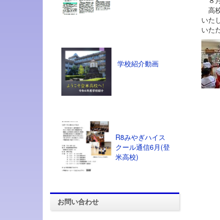
８月
高校
いた
いた
学校紹介動画
R8みやぎハイス
クール通信6月(登
米高校)
お問い合わせ