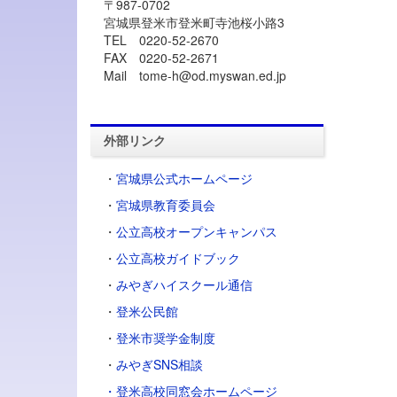
〒987-0702
宮城県登米市登米町寺池桜小路3
TEL 0220-52-2670
FAX 0220-52-2671
Mail tome-h@od.myswan.ed.jp
外部リンク
・
宮城県公式ホームページ
・
宮城県教育委員会
・
公立高校オープンキャンパス
・
公立高校ガイドブック
・
みやぎハイスクール通信
・
登米公民館
・
登米市奨学金制度
・
みやぎSNS相談
・登米高校同窓会ホームページ