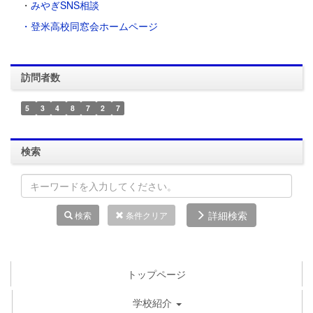
・
みやぎSNS相談
・登米高校同窓会ホームページ
訪問者数
5
3
4
8
7
2
7
検索
詳細検索
検索
条件クリア
トップページ
学校紹介