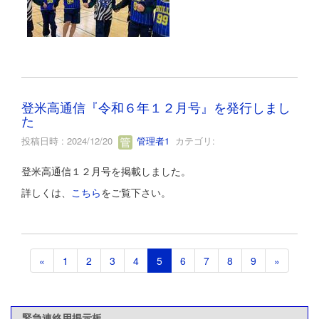
登米高通信『令和６年１２月号』を発行しまし
た
投稿日時 : 2024/12/20
管理者1
カテゴリ:
登米高通信１２月号を掲載しました。
詳しくは、
こちら
をご覧下さい。
«
1
2
3
4
5
6
7
8
9
»
緊急連絡用掲示板