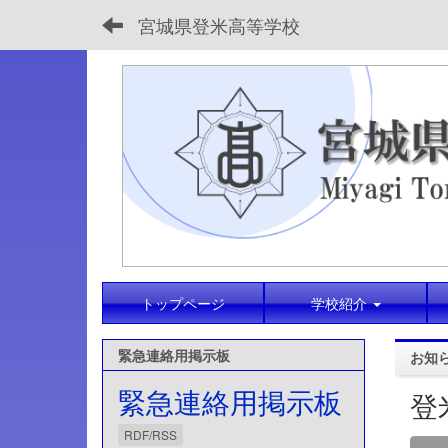
宮城県登米高等学校
トップページ
学校紹介
緊急連絡用掲示板
お知
緊急連絡用掲示板
登
RDF/RSS