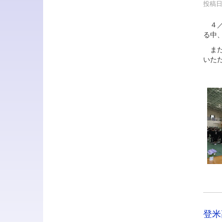
投稿日時
４／
る中
また
いた
登米