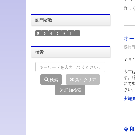
詳し
訪問者数
5
3
4
5
9
1
1
オー
投稿日時
検索
７月
今年
す。
検索
条件クリア
にて
さい
詳細検索
実施
令和