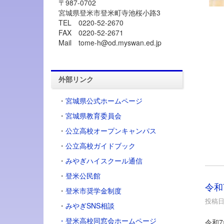
〒987-0702
宮城県登米市登米町寺池桜小路3
TEL 0220-52-2670
FAX 0220-52-2671
Mail tome-h@od.myswan.ed.jp
外部リンク
・
宮城県公式ホームページ
・
宮城県教育委員会
・
公立高校オープンキャンパス
・
公立高校ガイドブック
・
みやぎハイスクール通信
・
登米公民館
令和
・
登米市奨学金制度
投稿日時
・
みやぎSNS相談
・登米高校同窓会ホームページ
令和